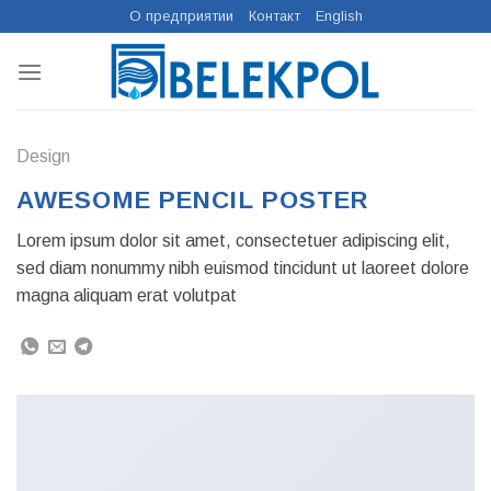
Skip
О предприятии
Контакт
English
to
content
Design
AWESOME PENCIL POSTER
Lorem ipsum dolor sit amet, consectetuer adipiscing elit,
sed diam nonummy nibh euismod tincidunt ut laoreet dolore
magna aliquam erat volutpat